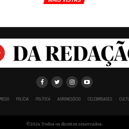
PREGO
POLÍCIA
POLÍTICA
AGRONEGÓCIO
CELEBRIDADES
CULT
©2024 Todos os direitos reservados.