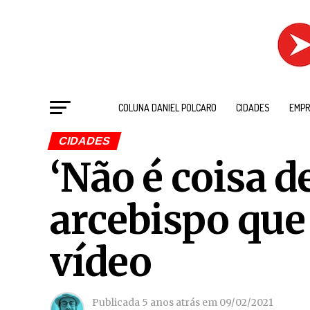
COLUNA DANIEL POLCARO
CIDADES
EMPR
CIDADES
‘Não é coisa d
arcebispo que 
vídeo
Publicada
5 anos atrás
em
09/02/2021