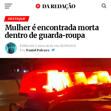
DESTAQUE
Mulher é encontrada morta
dentro de guarda-roupa
Publicada
5 anos atrás
em
28/09/2021
Por
Daniel Polcaro