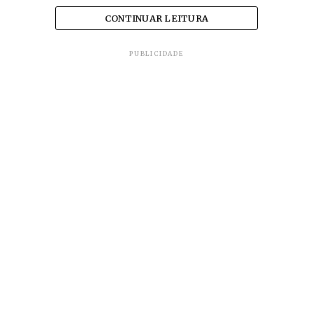
CONTINUAR LEITURA
PUBLICIDADE
Na área econômica, mais de 763 mil vagas de
trabalho cortadas este ano.