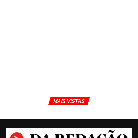
O que importa!
RISCO
Um apartamento de um prédio na Zona
Sul de
Londrina (PR)
ficou destruído na manhã de
hoje após a moradora dormir com um aquecedor
ligado. Ela inalou muita fumaça, mas passa bem.
EMPREGO
De janeiro a abril, o Brasil sofreu
corte de 763 mil postos de trabalho, impulsionado
nas últimas semanas pelo
Coronavírus
.
OPERAÇÃO
O prefeito de
Rio Pardo (RS)
foi
preso na manhã de hoje. Rafael Barros (PSDB) é
investigado por contrato na área de Saúde.
MAIS VISTAS
INTERNADO
Bolsonaro visitou nesta manhã o
presidente do
STF
, Dias Toffoli. O ministro está
internado após pequena cirurgia. Apesar de
sintomas de Coronavírus, dois exames que
realizou deram negativo.