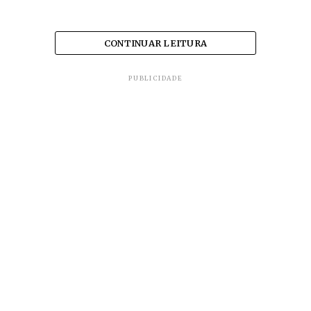
CONTINUAR LEITURA
PUBLICIDADE
Malas com partes do cadáver foram encontradas
em casa desabitada no sul da capital Campo
Grande, informa a
Folha
.
Ela afirma que matou Borges após ter sido
agredida durante uma discussão.