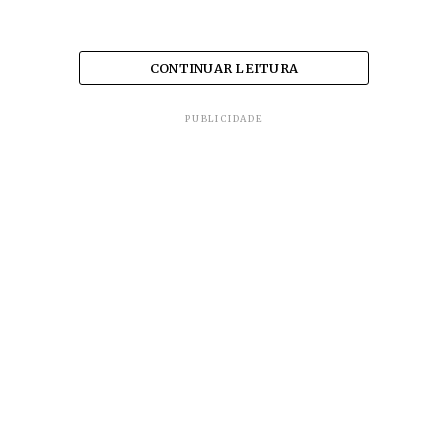
CONTINUAR LEITURA
PUBLICIDADE
A resposta fica com cada mineiro, que perdeu
alguém da família por
Coronavírus
ou enfrenta a
pior dificuldade financeira da sua história.
O impacto da pandemia é coletivo, com efeitos por