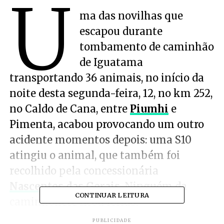
U
ma das novilhas que
escapou durante
tombamento de caminhão
de Iguatama
transportando 36 animais, no início da
noite desta segunda-feira, 12, no km 252,
no Caldo de Cana, entre
Piumhi
e
Pimenta, acabou provocando um outro
acidente momentos depois: uma S10
atingiu o animal, que também foi
recolhido pela concessionária
Nascentes das Gerais
. Ninguém da
CONTINUAR LEITURA
caminhonete ficou ferido.
PUBLICIDADE