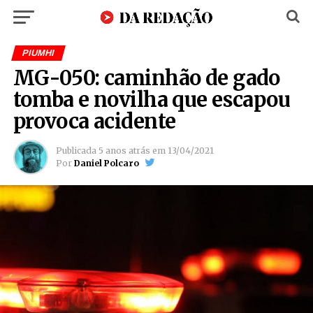
PIUMHI
MG-050: caminhão de gado
tomba e novilha que escapou
provoca acidente
Publicada
5 anos atrás
em
13/04/2021
Por
Daniel Polcaro