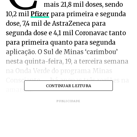
mais 21,8 mil doses, sendo
10,2 mil
Pfizer
para primeira e segunda
dose, 7,4 mil de AstraZeneca para
segunda dose e 4,1 mil Coronavac tanto
para primeira quanto para segunda
aplicação. O Sul de Minas ‘carimbou’
nesta quinta-feira, 19, a terceira semana
na Onda Verde do programa Minas
Consciente — há apenas três regiões na
CONTINUAR LEITURA
amarela.
PUBLICIDADE