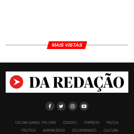
Daniel Polcaro
Jornalista e editor dos sites Da Redação, Front Pages
News e Cura Plena. Escritor do 'Museu da Notícia' e 'Quer
um conselho?'.
MAIS VISTAS
COLUNA DANIEL POLCARO
CIDADES
EMPREGO
POLÍCIA
POLÍTICA
AGRONEGÓCIO
CELEBRIDADES
CULTURA