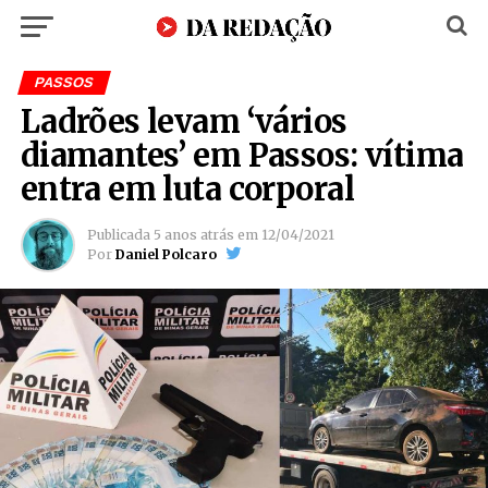
PASSOS
Ladrões levam ‘vários
diamantes’ em Passos: vítima
entra em luta corporal
Publicada
5 anos atrás
em
12/04/2021
Por
Daniel Polcaro