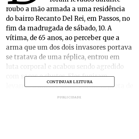
roubo a mão armada a uma residência
do bairro Recanto Del Rei, em Passos, no
fim da madrugada de sábado, 10. A
vítima, de 65 anos, ao perceber que a
arma que um dos dois invasores portava
se tratava de uma réplica, entrou em
luta corporal e acabou sendo agredido
com socos e chutes. Eles fugiram
CONTINUAR LEITURA
levando 6 anéis e uma ‘bolsinha preta de
couro, contendo em seu interior vários
PUBLICIDADE
diamantes de tamanhos diversos’.