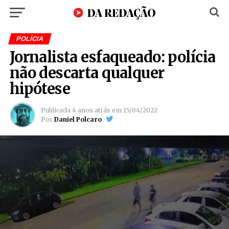
POLÍCIA
Jornalista esfaqueado: polícia
não descarta qualquer
hipótese
Publicada
4 anos atrás
em
15/04/2022
Por
Daniel Polcaro