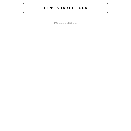
CONTINUAR LEITURA
PUBLICIDADE
Com perfurações em diversas partes do
corpo, o repórter da
TV Globo
está
internado em hospital particular da
capital.
A carteira da vítima foi encontrada no
local do crime e o celular, que estava