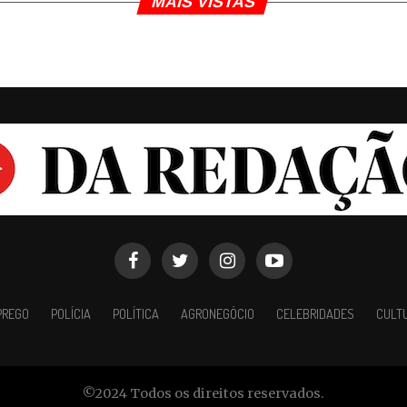
MAIS VISTAS
PREGO
POLÍCIA
POLÍTICA
AGRONEGÓCIO
CELEBRIDADES
CULT
©2024 Todos os direitos reservados.