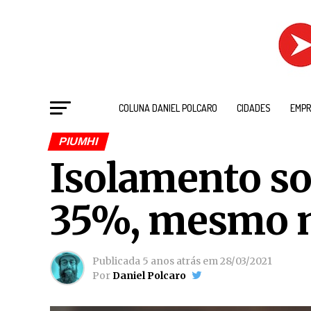
COLUNA DANIEL POLCARO
CIDADES
EMPR
PIUMHI
Isolamento so
35%, mesmo n
Publicada
5 anos atrás
em
28/03/2021
Por
Daniel Polcaro