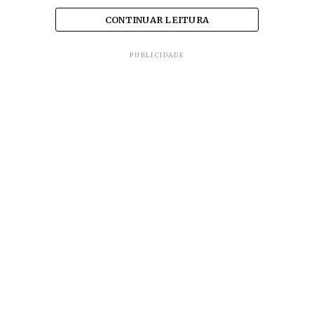
CONTINUAR LEITURA
PUBLICIDADE
A empresa nega, mas testemunhas
confirmam a versão da funcionária.
O desembargador José Marlon de Freitas