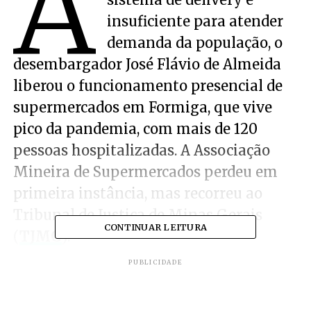
A
insuficiente para atender
demanda da população, o
desembargador José Flávio de Almeida
liberou o funcionamento presencial de
supermercados em Formiga, que vive
pico da pandemia, com mais de 120
pessoas hospitalizadas. A Associação
Mineira de Supermercados perdeu em
primeira instância, mas recorreu ao
Tribunal de Justiça de Minas Gerais
CONTINUAR LEITURA
(
TJMG
).
PUBLICIDADE