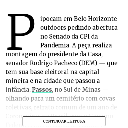
P
ipocam em Belo Horizonte
outdoors pedindo abertura
no Senado da CPI da
Pandemia. A peça realiza
montagem do presidente da Casa,
senador Rodrigo Pacheco (DEM) — que
tem sua base eleitoral na capital
mineira e na cidade que passou a
infância,
Passos
, no Sul de Minas —
olhando para um cemitério com covas
coletivas, retrato comum de um ano de
Coronavírus no Brasil, com o Governo
CONTINUAR LEITURA
Federal sendo acusado de combate