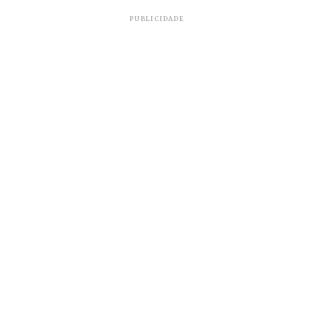
moderado ao vírus.
PUBLICIDADE
‘Quantas mortes ainda serão