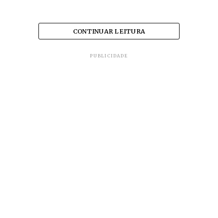
CONTINUAR LEITURA
PUBLICIDADE
Ele seria o único que não estava usando
colete salva-vidas.
Os demais conseguiram chegar à
margem nadando – três adultos e uma
criança, de 12 anos, informa a
Itatiaia
.