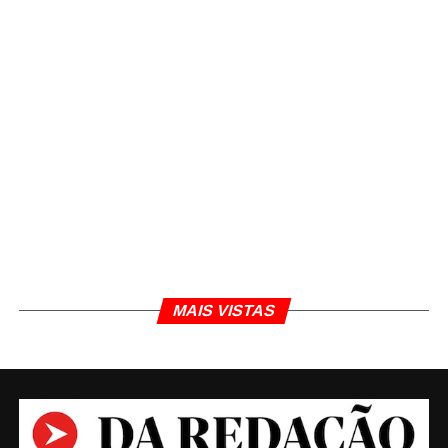
EMISSÃO DE NOTA FISCAL DE SERVIÇO PREFEITURA DE
MONTES CLAROS
JORNALISMO
MONTES CLAROS
NORTE DE MINAS
NOTA FISCAL ELETRÔNICA
NOTA FISCAL ELETRÔNICA MONTES CLAROS
NOTA FISCAL MONTES CLAROS
PREFEITURA DE MONTES CLAROS
Daniel Polcaro
Jornalista e editor dos sites Da Redação, Front Pages
News e Cura Plena. Escritor do 'Museu da Notícia' e 'Quer
um conselho?'.
MAIS VISTAS