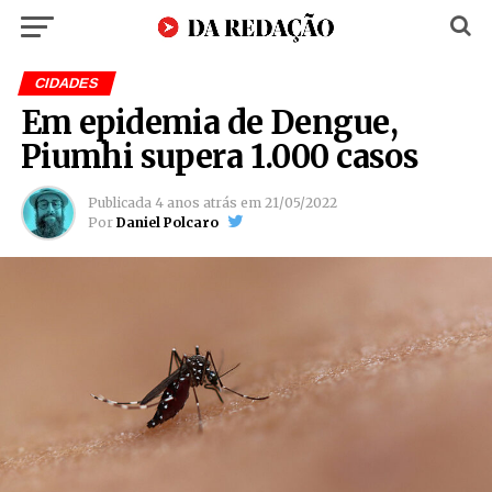
CIDADES
Em epidemia de Dengue,
Piumhi supera 1.000 casos
Publicada
4 anos atrás
em
21/05/2022
Por
Daniel Polcaro