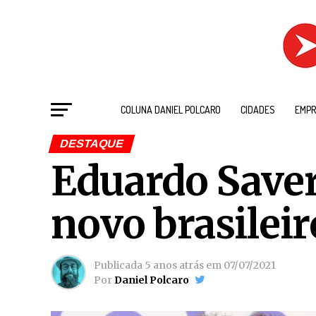
COLUNA DANIEL POLCARO
CIDADES
EMPR
DESTAQUE
Eduardo Saver
novo brasileir
Publicada
5 anos atrás
em
07/07/2021
Por
Daniel Polcaro