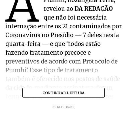
A
revelou ao
DA REDAÇÃO
que não foi necessária
internação entre os 21 contaminados por
Coronavírus no Presídio — 7 deles nesta
quarta-feira — e que ‘todos estão
fazendo tratamento precoce e
preventivos de acordo com Protocolo de
Piumhi’. Esse tipo de tratamento
também é oferecido nos postos de saúde
da cidade, mediante assinatura de um
CONTINUAR LEITURA
termo de responsabilidade. Familiares
reclamam nas redes sociais que não têm
PUBLICIDADE
informações precisas sobre o estado de
Saúde do interno quando consegue