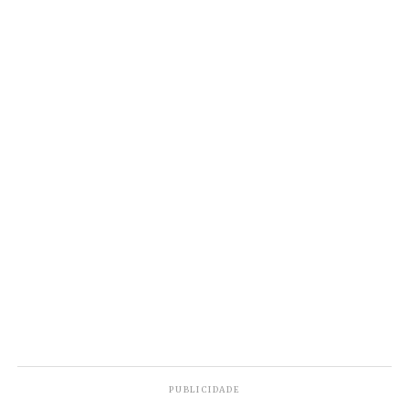
contato telefônico na administração do
Presídio.
PUBLICIDADE