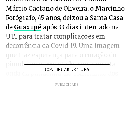
Márcio Caetano de Oliveira, o Marcinho
Fotógrafo, 45 anos, deixou a Santa Casa
de
Guaxupé
após 33 dias internado na
UTI para tratar complicações em
decorrência da Covid-19. Uma imagem
que traz esperança para o coração do
piumhiense, assustado com a quarta
CONTINUAR LEITURA
onda da pandemia, na contramão dos
cenários regional, estadual e nacional.
PUBLICIDADE