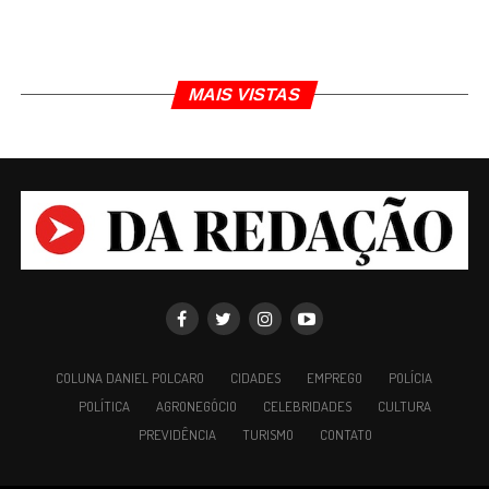
MAIS VISTAS
TÓPICOS RELACIONADOS
PIUMHI
Daniel Polcaro
Jornalista e editor dos sites Da Redação, Front Pages
News e Cura Plena. Escritor do 'Museu da Notícia' e 'Quer
COLUNA DANIEL POLCARO
CIDADES
EMPREGO
POLÍCIA
um conselho?'.
POLÍTICA
AGRONEGÓCIO
CELEBRIDADES
CULTURA
PREVIDÊNCIA
TURISMO
CONTATO