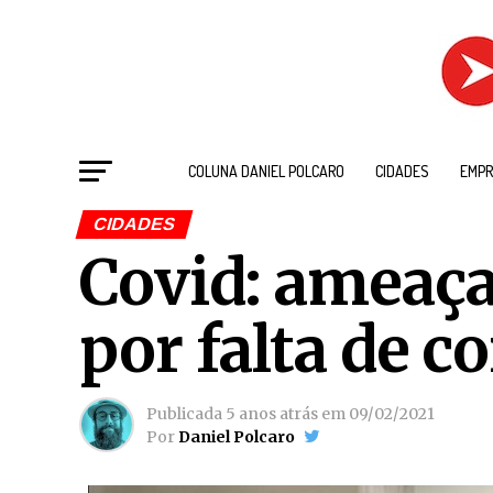
COLUNA DANIEL POLCARO
CIDADES
EMPR
CIDADES
Covid: ameaça
por falta de c
Publicada
5 anos atrás
em
09/02/2021
Por
Daniel Polcaro