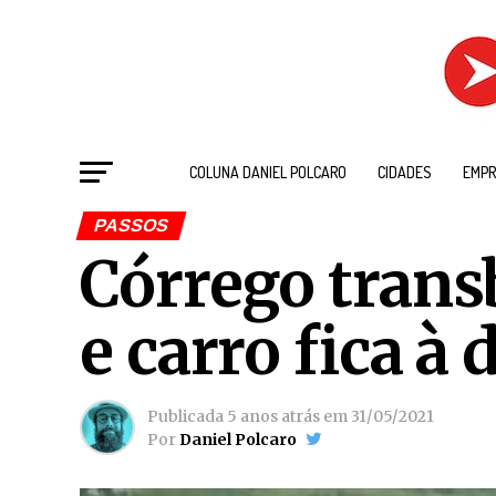
COLUNA DANIEL POLCARO
CIDADES
EMPR
PASSOS
Córrego trans
e carro fica à 
Publicada
5 anos atrás
em
31/05/2021
Por
Daniel Polcaro