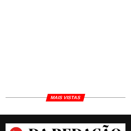
TÓPICOS RELACIONADOS
CORONAVÍRUS
DA REDAÇÃO
DANIEL POLCARO
JORNALISMO
JORNALISTA DANIEL POLCARO
LEITOS VAGOS
MINAS GERAIS
PASSOS
SANTA CASA DE PASSOS
SUL DE MINAS
URGENTE
MAIS VISTAS
Daniel Polcaro
Jornalista e editor dos sites Da Redação, Front Pages