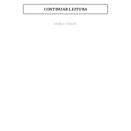
CONTINUAR LEITURA
PUBLICIDADE
O
Governo de Minas Gerais
já afirmou que
pacientes de capital podem ser encaminhados
para o interior em caso de lotação em hospitais de
Belo Horizonte.
De acordo com a Prefeitura,
Passos
tem 143 casos
confirmados de moradores do município.