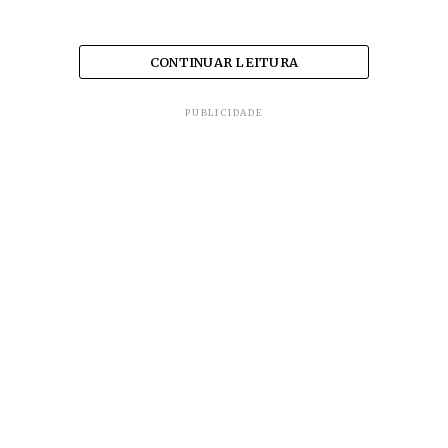
CONTINUAR LEITURA
PUBLICIDADE
Por meio de emendas parlamentares do prefeito
Odelmo Leão enquanto deputado federal, a
Prefeitura adquiriu 15 novas ambulâncias em 2018,
que auxiliam diariamente na prestação de
serviços da Central de Ambulâncias em apoio às
unidades de saúde no atendimento da