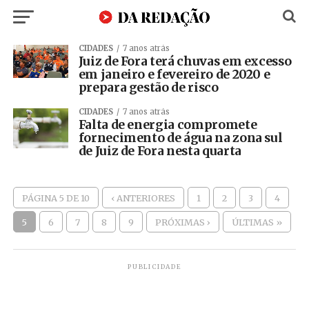
CIDADES
7 anos atrás
Juiz de Fora terá chuvas em excesso
em janeiro e fevereiro de 2020 e
prepara gestão de risco
CIDADES
7 anos atrás
Falta de energia compromete
fornecimento de água na zona sul
de Juiz de Fora nesta quarta
PÁGINA 5 DE 10
‹ ANTERIORES
1
2
3
4
5
6
7
8
9
PRÓXIMAS ›
ÚLTIMAS »
PUBLICIDADE