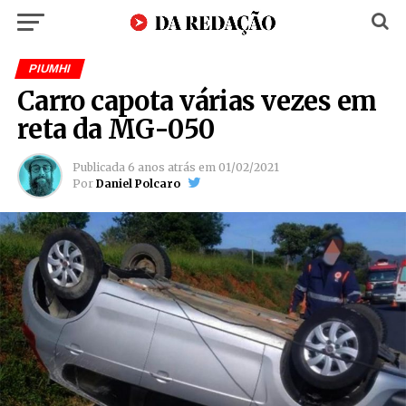
PIUMHI
Carro capota várias vezes em
reta da MG-050
Publicada
6 anos atrás
em
01/02/2021
Por
Daniel Polcaro