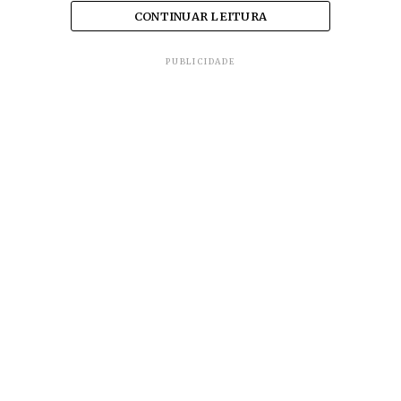
CONTINUAR LEITURA
PUBLICIDADE
Não foi divulgado possível motivo para o acidente.
O veículo parou com todas as rodas para cima.
TÓPICOS RELACIONADOS
MG 050
PIUMHI
Daniel Polcaro