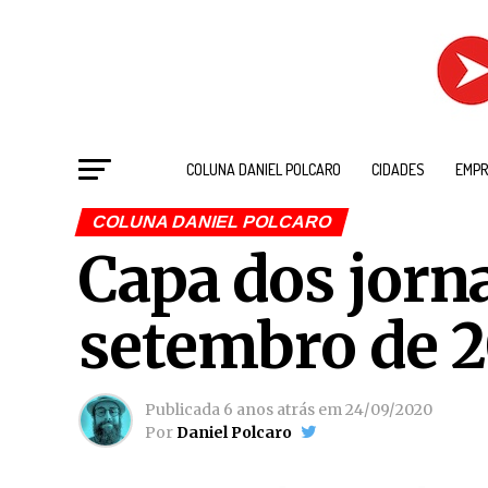
COLUNA DANIEL POLCARO
CIDADES
EMPR
COLUNA DANIEL POLCARO
Capa dos jorna
setembro de 
Publicada
6 anos atrás
em
24/09/2020
Por
Daniel Polcaro