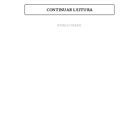
CONTINUAR LEITURA
PUBLICIDADE
Todas as pesquisas para a Prefeitura de Belo
Horizonte apontam reeleição de Alexandre Kalil
(PSD) já no primeiro turno.
Belo Horizonte foi a primeira capital a se fechar
no combate à pandemia e a última a retomar suas
atividades.