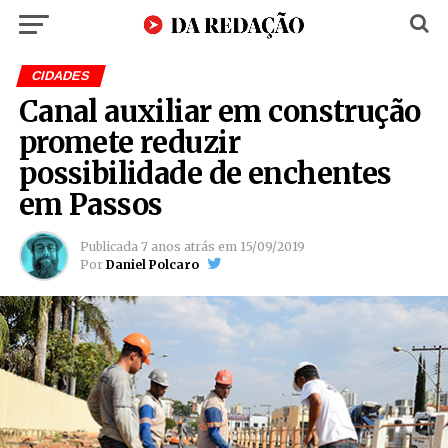
CIDADES
Canal auxiliar em construção
promete reduzir
possibilidade de enchentes
em Passos
Publicada
7 anos atrás
em
15/09/2019
Por
Daniel Polcaro