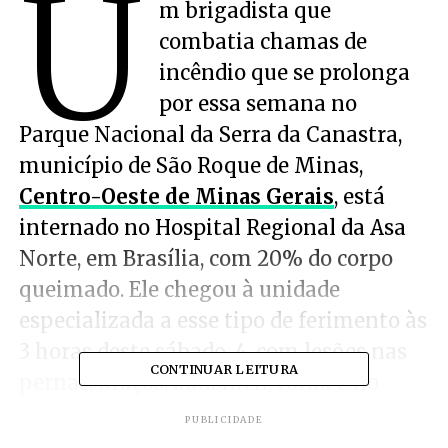
U
m brigadista que
combatia chamas de
incêndio que se prolonga
por essa semana no
Parque Nacional da Serra da Canastra,
município de São Roque de Minas,
Centro-Oeste de Minas Gerais
, está
internado no Hospital Regional da Asa
Norte, em Brasília, com 20% do corpo
queimado. Ele chegou à unidade
especializada a esse tipo de ferimento às
3 horas deste sábado, 4, com lesões nas
CONTINUAR LEITURA
pernas, braços, abdômen, tórax e no
rosto.
PUBLICIDADE