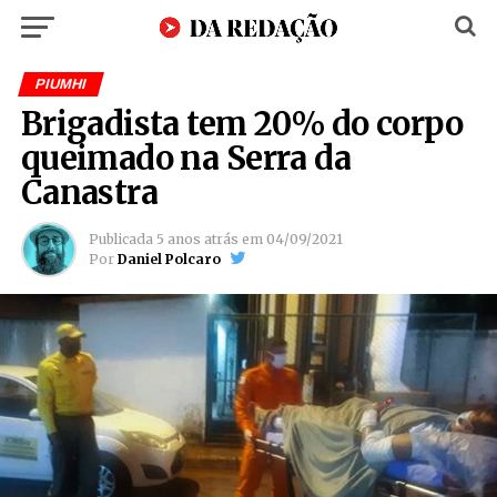
PIUMHI
Brigadista tem 20% do corpo
queimado na Serra da
Canastra
Publicada
5 anos atrás
em
04/09/2021
Por
Daniel Polcaro