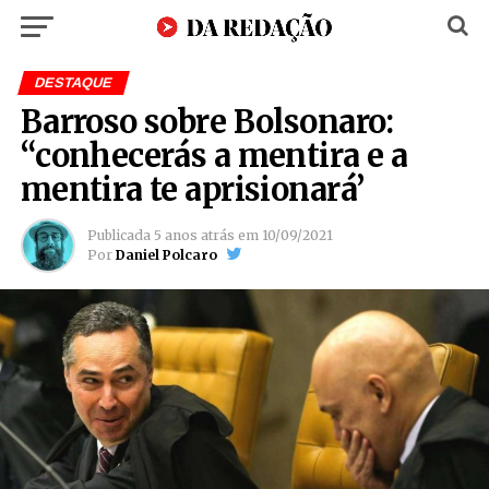
DESTAQUE
Barroso sobre Bolsonaro:
“conhecerás a mentira e a
mentira te aprisionará’
Publicada
5 anos atrás
em
10/09/2021
Por
Daniel Polcaro