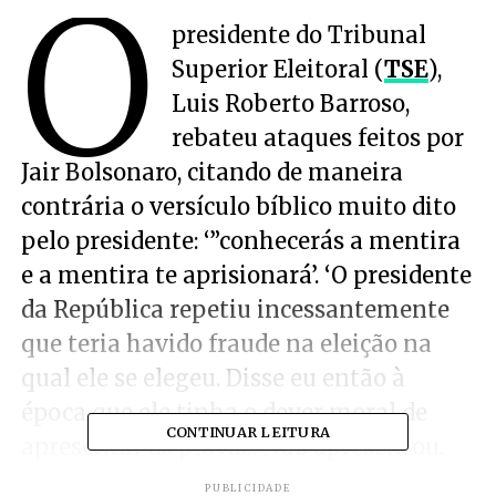
O
presidente do Tribunal
Superior Eleitoral (
TSE
),
Luis Roberto Barroso,
rebateu ataques feitos por
Jair Bolsonaro, citando de maneira
contrária o versículo bíblico muito dito
pelo presidente: ‘”conhecerás a mentira
e a mentira te aprisionará’. ‘O presidente
da República repetiu incessantemente
que teria havido fraude na eleição na
qual ele se elegeu. Disse eu então à
época que ele tinha o dever moral de
CONTINUAR LEITURA
apresentar as provas. Não apresentou.
Continuou a repetir a acusação falsa e
PUBLICIDADE