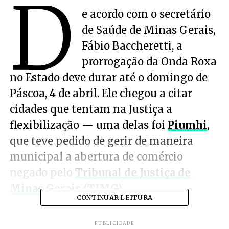
D
e acordo com o secretário
de Saúde de Minas Gerais,
Fábio Baccheretti, a
prorrogação da Onda Roxa
no Estado deve durar até o domingo de
Páscoa, 4 de abril. Ele chegou a citar
cidades que tentam na Justiça a
flexibilização — uma delas foi
Piumhi
,
que teve pedido de gerir de maneira
municipal a abertura de comércio
negado pelo
Tribunal de Justiça de
Minas Gerais (TJMG)
.
CONTINUAR LEITURA
PUBLICIDADE