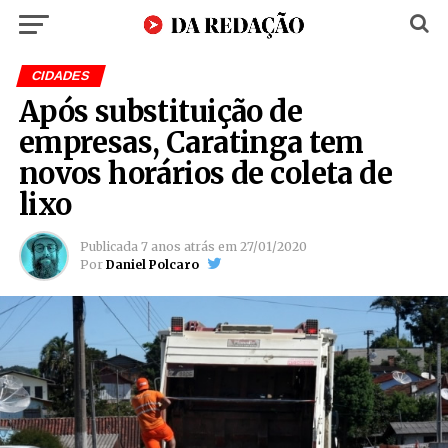
CIDADES
Após substituição de
empresas, Caratinga tem
novos horários de coleta de
lixo
Publicada
7 anos atrás
em
27/01/2020
Por
Daniel Polcaro