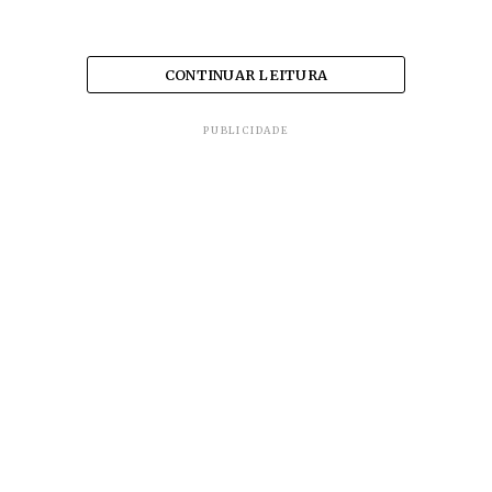
CONTINUAR LEITURA
PUBLICIDADE
A Rio Novo é a nova prestadora de serviço de
limpeza pública em substituição à Construban. A
Prefeitura de Caratinga diz que aumentou o
número de caminhões de coleta, mas não
informou números.