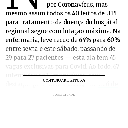
por Coronavírus, mas
mesmo assim todos os 40 leitos de UTI
para tratamento da doença do hospital
regional segue com lotação máxima. Na
enfermaria, leve recuo de 64% para 60%
entre sexta e este sábado, passando de
29 para 27 pacientes — esta ala tem 45
vagas exclusivas para Covid. Ao todo, 67
internados de 17 municípios, com
CONTINUAR LEITURA
destaque para 30 de Passos, 7 de
Itaú de
Minas
, 5 de São João Batista do Glória e
PUBLICIDADE
5 de Piumhi.