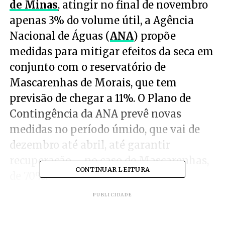
de Minas
, atingir no final de novembro
apenas 3% do volume útil, a Agência
Nacional de Águas (
ANA
) propõe
medidas para mitigar efeitos da seca em
conjunto com o reservatório de
Mascarenhas de Morais, que tem
previsão de chegar a 11%. O Plano de
Contingência da ANA prevê novas
medidas no período úmido, que vai de
dezembro até abril, até garantir
recuperação – no caso de Mascarenhas,
CONTINUAR LEITURA
de 70%.
PUBLICIDADE