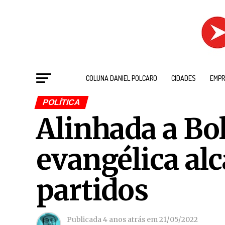
COLUNA DANIEL POLCARO
CIDADES
EMPR
POLÍTICA
Alinhada a Bo
evangélica al
partidos
Publicada
4 anos atrás
em
21/05/2022