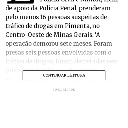
de apoio da Polícia Penal, prenderam
pelo menos 16 pessoas suspeitas de
tráfico de drogas em Pimenta, no
Centro-Oeste de Minas Gerais. ‘A
operação demorou sete meses. Foram
presas seis pessoas envolvidas com o
tráfico de drogas, foram decretadas seis
prisões preventivas, sete prisões
CONTINUAR LEITURA
temporárias, 11 cautelares restritivas
diversas a prisão, como recolhimento
PUBLICIDADE
noturno e em fins de semana. Foram
aprendidas considerada quantidade de
drogas e outros materiais’, observa o
promotor Ângelo Ansanelli.