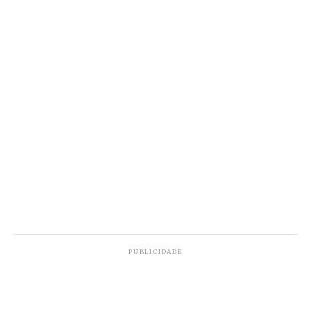
PUBLICIDADE
20 pessoas foram presas ao longo desses
meses da
Operação ‘Bangkok’
.