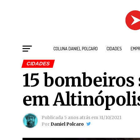
COLUNA DANIEL POLCARO
CIDADES
EMPR
CIDADES
15 bombeiros 
em Altinópolis
Publicada
5 anos atrás
em
31/10/2021
Por
Daniel Polcaro