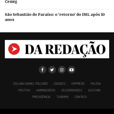
Cemig
São Sebastião do Paraíso: o ‘retorno’ do IML após 10
anos
COLUNA DANIEL POLCARO
CIDADES
EMPREGO
POLÍCIA
POLÍTICA
AGRONEGÓCIO
CELEBRIDADES
CULTURA
PREVIDÊNCIA
TURISMO
CONTATO