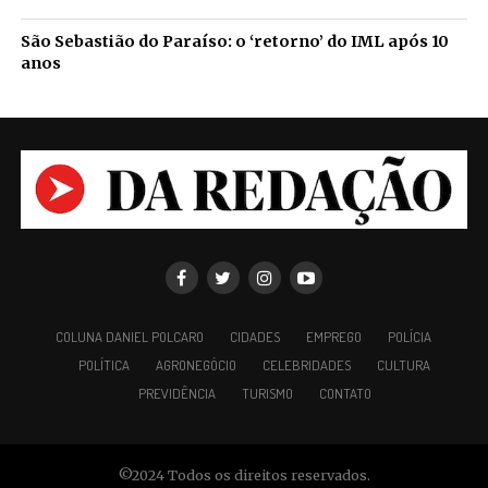
São Sebastião do Paraíso: o ‘retorno’ do IML após 10
anos
COLUNA DANIEL POLCARO
CIDADES
EMPREGO
POLÍCIA
POLÍTICA
AGRONEGÓCIO
CELEBRIDADES
CULTURA
PREVIDÊNCIA
TURISMO
CONTATO
©2024 Todos os direitos reservados.