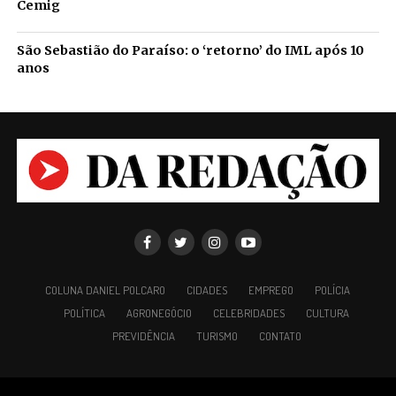
Cemig
São Sebastião do Paraíso: o ‘retorno’ do IML após 10
anos
COLUNA DANIEL POLCARO
CIDADES
EMPREGO
POLÍCIA
POLÍTICA
AGRONEGÓCIO
CELEBRIDADES
CULTURA
PREVIDÊNCIA
TURISMO
CONTATO