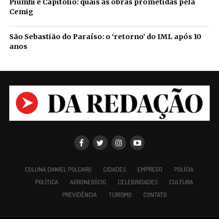
Piumhi e Capitólio: quais as obras prometidas pela
Cemig
São Sebastião do Paraíso: o ‘retorno’ do IML após 10
anos
COLUNA DANIEL POLCARO
CIDADES
EMPREGO
POLÍCIA
POLÍTICA
AGRONEGÓCIO
CELEBRIDADES
CULTURA
PREVIDÊNCIA
TURISMO
CONTATO