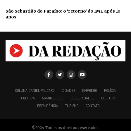
São Sebastião do Paraíso: o ‘retorno’ do IML após 10
anos
COLUNA DANIEL POLCARO
CIDADES
EMPREGO
POLÍCIA
POLÍTICA
AGRONEGÓCIO
CELEBRIDADES
CULTURA
PREVIDÊNCIA
TURISMO
CONTATO
©2024 Todos os direitos reservados.