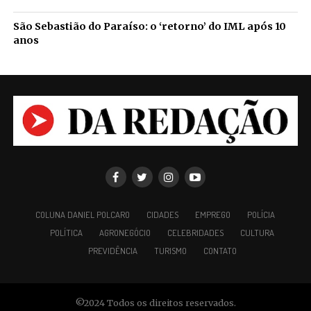
São Sebastião do Paraíso: o ‘retorno’ do IML após 10
anos
COLUNA DANIEL POLCARO
CIDADES
EMPREGO
POLÍCIA
POLÍTICA
AGRONEGÓCIO
CELEBRIDADES
CULTURA
PREVIDÊNCIA
TURISMO
CONTATO
©2024 Todos os direitos reservados.