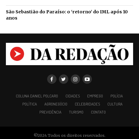
São Sebastião do Paraíso: o ‘retorno’ do IML após 10
anos
COLUNA DANIEL POLCARO
CIDADES
EMPREGO
POLÍCIA
POLÍTICA
AGRONEGÓCIO
CELEBRIDADES
CULTURA
PREVIDÊNCIA
TURISMO
CONTATO
©2024 Todos os direitos reservados.