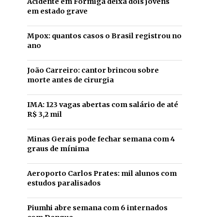
Acidente em Formiga deixa dois jovens
em estado grave
Mpox: quantos casos o Brasil registrou no
ano
João Carreiro: cantor brincou sobre
morte antes de cirurgia
IMA: 123 vagas abertas com salário de até
R$ 3,2 mil
Minas Gerais pode fechar semana com 4
graus de mínima
Aeroporto Carlos Prates: mil alunos com
estudos paralisados
Piumhi abre semana com 6 internados