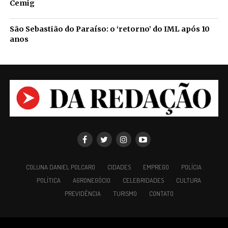
Cemig
São Sebastião do Paraíso: o ‘retorno’ do IML após 10
anos
COLUNA DANIEL POLCARO
CIDADES
EMPREGO
POLÍCIA
POLÍTICA
AGRONEGÓCIO
CELEBRIDADES
CULTURA
PREVIDÊNCIA
TURISMO
CONTATO