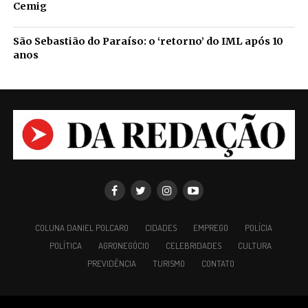
Cemig
São Sebastião do Paraíso: o ‘retorno’ do IML após 10
anos
COLUNA DANIEL POLCARO
CIDADES
EMPREGO
POLÍCIA
POLÍTICA
AGRONEGÓCIO
CELEBRIDADES
CULTURA
PREVIDÊNCIA
TURISMO
CONTATO