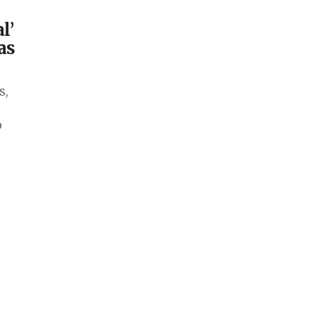
l’
as
s,
o