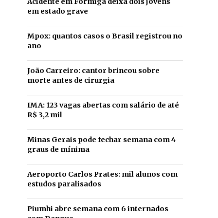
Acidente em Formiga deixa dois jovens
em estado grave
Mpox: quantos casos o Brasil registrou no
ano
João Carreiro: cantor brincou sobre
morte antes de cirurgia
IMA: 123 vagas abertas com salário de até
R$ 3,2 mil
Minas Gerais pode fechar semana com 4
graus de mínima
Aeroporto Carlos Prates: mil alunos com
estudos paralisados
Piumhi abre semana com 6 internados