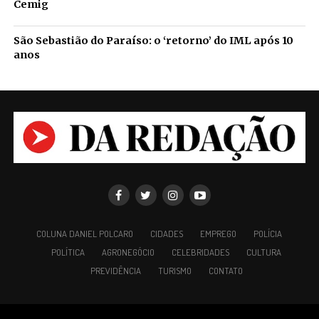
Cemig
São Sebastião do Paraíso: o ‘retorno’ do IML após 10
anos
COLUNA DANIEL POLCARO
CIDADES
EMPREGO
POLÍCIA
POLÍTICA
AGRONEGÓCIO
CELEBRIDADES
CULTURA
PREVIDÊNCIA
TURISMO
CONTATO